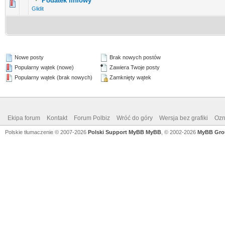
Podatek liniowy
0 głosów - średnia ocena: 0 na 5 gwiazdek
1
2
3
4
5
Glidit
Nowe posty
Brak nowych postów
Popularny wątek (nowe)
Zawiera Twoje posty
Popularny wątek (brak nowych)
Zamknięty wątek
Ekipa forum
Kontakt
Forum Polbiz
Wróć do góry
Wersja bez grafiki
Ozn
Polskie tłumaczenie © 2007-2026
Polski Support MyBB
MyBB
, © 2002-2026
MyBB Gro