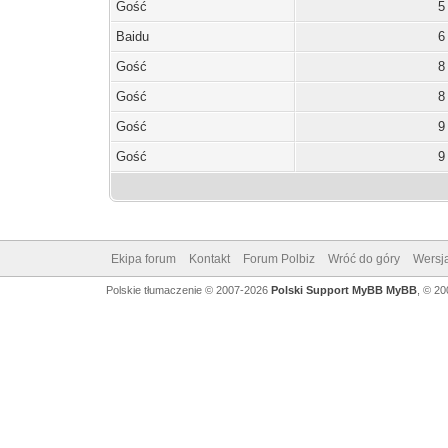
Gość
5
Baidu
6
Gość
8
Gość
8
Gość
9
Gość
9
Ekipa forum
Kontakt
Forum Polbiz
Wróć do góry
Wersja
Polskie tłumaczenie © 2007-2026
Polski Support MyBB
MyBB
, © 2