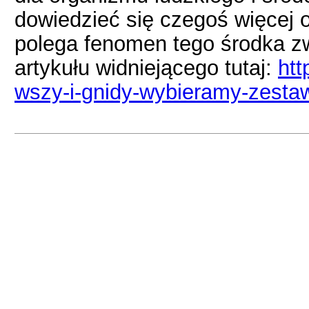
dowiedzieć się czegoś więcej o
polega fenomen tego środka z
artykułu widniejącego tutaj:
htt
wszy-i-gnidy-wybieramy-zesta