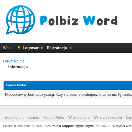
Witaj!
Logowanie
Rejestracja
Forum Polbiz
Informacja
Forum Polbiz
Niepoprawny kod autoryzacji. Czy na pewno próbujesz uruchomić tę funk
Ekipa forum
Kontakt
Forum Polbiz
Wróć do góry
Wersja bez grafiki
Ozn
Polskie tłumaczenie © 2007-2026
Polski Support MyBB
MyBB
, © 2002-2026
MyBB Gro