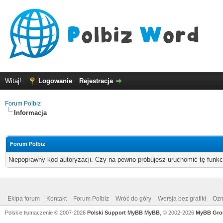
Witaj!
Logowanie
Rejestracja
Forum Polbiz
Informacja
Forum Polbiz
Niepoprawny kod autoryzacji. Czy na pewno próbujesz uruchomić tę funk
Ekipa forum
Kontakt
Forum Polbiz
Wróć do góry
Wersja bez grafiki
Ozn
Polskie tłumaczenie © 2007-2026
Polski Support MyBB
MyBB
, © 2002-2026
MyBB Gro