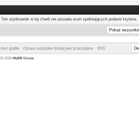
Ten użytkownik w tej chwili nie posiada ocen spełniających podane kryteria.
 bez grafiki
Oznacz wszystkie działy jako przeczytane
RSS
002-2026
MyBB Group
.