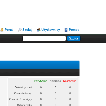
Portal
Szukaj
Użytkownicy
Pomoc
Pozytywne
Neutralne
Negatywne
Ostatni tydzień
0
0
0
Ostatni miesiąc
0
0
0
Ostatnie 6 miesięcy
0
0
0
Od początku
0
0
0