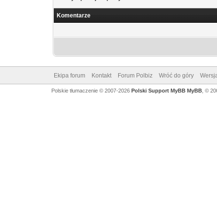
Komentarze
Ekipa forum
Kontakt
Forum Polbiz
Wróć do góry
Wersja
Polskie tłumaczenie © 2007-2026
Polski Support MyBB
MyBB
, © 2